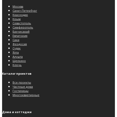
Москва
Санкт-Петербург
Краснодар
Крым
Севастополь
Симферополь
Бахчисарай
Евпатория
Саки
Феодосия
Судак
Ялта
Алушта
Щелкино
Керчь
Каталог проектов
Все проекты
Частные дома
Гостиницы
Многоквартирные
Дома и коттеджи