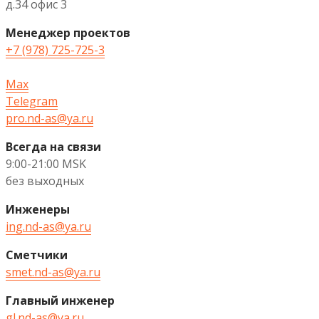
д.34 офис 3
Менеджер проектов
+7 (978) 725-725-3
Max
Telegram
pro.nd-as@ya.ru
Всегда на связи
9:00-21:00 MSK
без выходных
Инженеры
ing.nd-as@ya.ru
Сметчики
smet.nd-as@ya.ru
Главный инженер
gl.nd-as@ya.ru