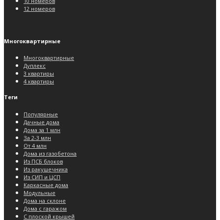
10 номеров
12 номеров
Многоквартирные
Многоквартирные
Дуплекс
3 квартиры
4 квартиры
Теги
Популярные
Дачные дома
Дома за 1 млн
За 2-3 млн
От 4 млн
Дома из газобетона
Из ПСБ блоков
Из ракушечника
Из СИП и ЦСП
Каркасные дома
Модульные
Дома на склоне
Дома с гаражом
С плоской крышей