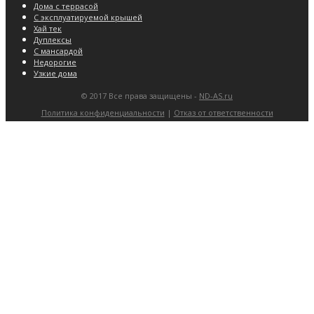
Дома с террасой
С эксплуатируемой крышей
Хай тек
Дуплексы
С мансардой
Недорогие
Узкие дома
© 2017 Все права защищены -
ND-AS.ru
Политика конфиденциальности
|
Отказ от ответственности