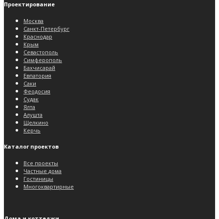
Проектирование
Москва
Санкт-Петербург
Краснодар
Крым
Севастополь
Симферополь
Бахчисарай
Евпатория
Саки
Феодосия
Судак
Ялта
Алушта
Щелкино
Керчь
Каталог проектов
Все проекты
Частные дома
Гостиницы
Многоквартирные
Дома и коттеджи