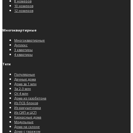
8 номеров
10 номеров
12 номеров
Многоквартирные
Многоквартирные
Дуплекс
3 квартиры
4 квартиры
Теги
Популярные
Дачные дома
Дома за 1 млн
За 2-3 млн
От 4 млн
Дома из газобетона
Из ПСБ блоков
Из ракушечника
Из СИП и ЦСП
Каркасные дома
Модульные
Дома на склоне
Дома с гаражом