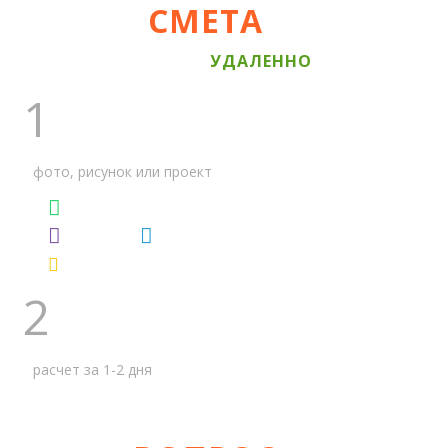
CМЕТА
И ЭСКИЗ 3D
УДАЛЕННО
1
ПРИШЛИТЕ ПЛАНИРОВКУ
фото, рисунок или проект
Whatsapp
Viber
Telegram
pro.nd-as@ya.ru
2
ОТПРАВИМ СМЕТУ
расчет за 1-2 дня