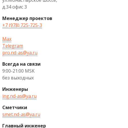
д.34 офис 3
Менеджер проектов
+7 (978) 725-725-3
Max
Telegram
pro.nd-as@ya.ru
Всегда на связи
9:00-21:00 MSK
без выходных
Инженеры
ing.nd-as@ya.ru
Сметчики
smet.nd-as@ya.ru
Главный инженер