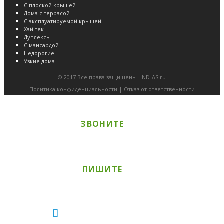
С плоской крышей
Дома с террасой
С эксплуатируемой крышей
Хай тек
Дуплексы
С мансардой
Недорогие
Узкие дома
© 2017 Все права защищены -
ND-AS.ru
Политика конфиденциальности
|
Отказ от ответственности
ЗВОНИТЕ
+7 (978) 725-725-3
ПИШИТЕ
ПРИСЫЛАЙТЕ НА РАСЧЕТ
Max
Telegram