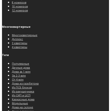
8 номеров
10 номеров
12 номеров
Многоквартирные
Многоквартирные
Дуплекс
3 квартиры
4 квартиры
Теги
Популярные
Дачные дома
Дома за 1 млн
За 2-3 млн
От 4 млн
Дома из газобетона
Из ПСБ блоков
Из ракушечника
Из СИП и ЦСП
Каркасные дома
Модульные
Дома на склоне