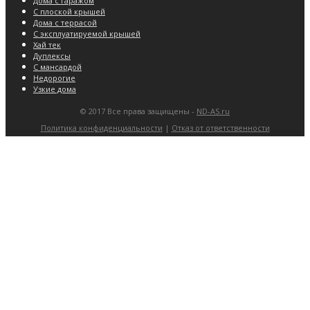
Дома с гаражом
С плоской крышей
Дома с террасой
С эксплуатируемой крышей
Хай тек
Дуплексы
С мансардой
Недорогие
Узкие дома
© 2017 Все права защищены -
ND-AS.ru
Политика конфиденциальности
|
Отказ от ответственности