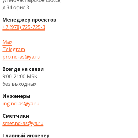
д.34 офис 3
Менеджер проектов
+7 (978) 725-725-3
Max
Telegram
pro.nd-as@ya.ru
Всегда на связи
9:00-21:00 MSK
без выходных
Инженеры
ing.nd-as@ya.ru
Сметчики
smet.nd-as@ya.ru
Главный инженер