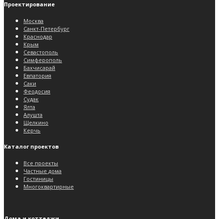
Проектирование
Москва
Санкт-Петербург
Краснодар
Крым
Севастополь
Симферополь
Бахчисарай
Евпатория
Саки
Феодосия
Судак
Ялта
Алушта
Щелкино
Керчь
Каталог проектов
Все проекты
Частные дома
Гостиницы
Многоквартирные
Дома и коттеджи