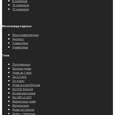
8 номеров
10 номеров
12 номеров
Многоквартирные
Многоквартирные
Дуплекс
3 квартиры
4 квартиры
Теги
Популярные
Дачные дома
Дома за 1 млн
За 2-3 млн
От 4 млн
Дома из газобетона
Из ПСБ блоков
Из ракушечника
Из СИП и ЦСП
Каркасные дома
Модульные
Дома на склоне
Дома с гаражом