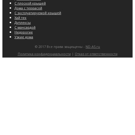
С плоской крышей
Дома с террасой
С эксплуатируемой крышей
Хай тек
Дуплексы
С мансардой
Недорогие
Узкие дома
© 2017 Все права защищены -
ND-AS.ru
Политика конфиденциальности
|
Отказ от ответственности